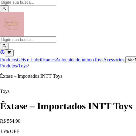
Produtos
Géis e Lubrificantes
Autocuidado íntimo
Toys
Acessórios
Ver 
Produtos
/
Toys
/
Êxtase – Importados INTT Toys
Toys
Êxtase – Importados INTT Toys
R$ 554,90
15
% OFF