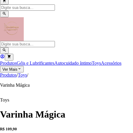
Produtos
Géis e Lubrificantes
Autocuidado íntimo
Toys
Acessórios
Ver Mais
Produtos
/
Toys
/
Varinha Mágica
Toys
Varinha Mágica
R$ 109,90