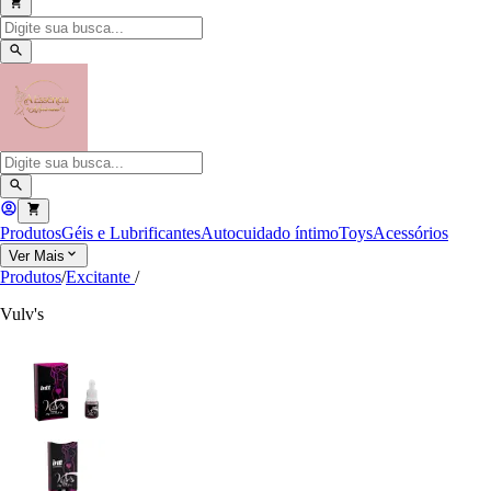
Produtos
Géis e Lubrificantes
Autocuidado íntimo
Toys
Acessórios
Ver Mais
Produtos
/
Excitante
/
Vulv's