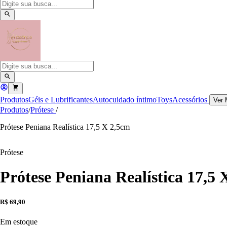
Produtos
Géis e Lubrificantes
Autocuidado íntimo
Toys
Acessórios
Ver 
Produtos
/
Prótese
/
Prótese Peniana Realística 17,5 X 2,5cm
Prótese
Prótese Peniana Realística 17,5 
R$ 69,90
Em estoque